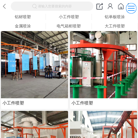
请输入您要搜索的内容
铝材喷塑
小工件喷塑
铝单板喷涂
金属喷涂
电气箱柜喷塑
大工件喷塑
小工件喷塑
小工件喷塑